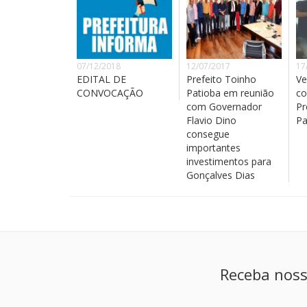
07/12/2018
12/07/2017
17
EDITAL DE
Prefeito Toinho
Ve
CONVOCAÇÃO
Patioba em reunião
co
com Governador
Pr
Flavio Dino
Pa
consegue
importantes
investimentos para
Gonçalves Dias
Receba noss