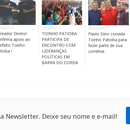
/04/2017
10/04/2017
28/03/2017
reador Diretor
TOINHO PATIOBA
Flavio Dino convida
nfirma apoio ao
PARTICIPA DE
Toinho Patioba para
efeito Toinho
ENCONTRO COM
fazer parte de sua
tioba !
LIDERANÇAS
comitiva.
POLÍTICAS EM
BARRA DO CORDA
a Newsletter. Deixe seu nome e e-mail!