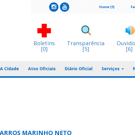
Home [1]
Fa
Boletins
Transparência
Ouvido
[0]
[5]
[6]
A Cidade
Atos Oficiais
Diário Oficial
Serviços
BARROS MARINHO NETO