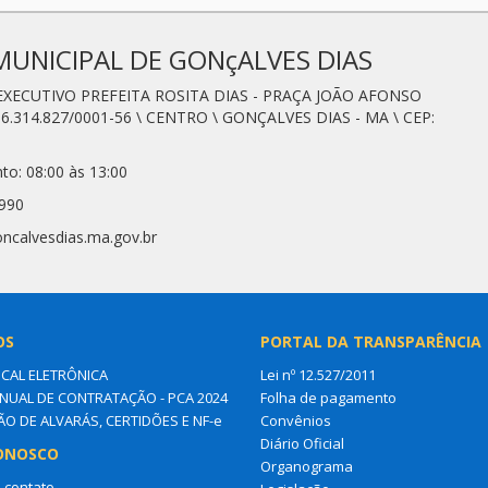
MUNICIPAL DE GONçALVES DIAS
 EXECUTIVO PREFEITA ROSITA DIAS - PRAÇA JOÃO AFONSO
6.314.827/0001-56 \ CENTRO \ GONÇALVES DIAS - MA \ CEP:
to: 08:00 às 13:00
0990
oncalvesdias.ma.gov.br
OS
PORTAL DA TRANSPARÊNCIA
SCAL ELETRÔNICA
Lei nº 12.527/2011
NUAL DE CONTRATAÇÃO - PCA 2024
Folha de pagamento
ÃO DE ALVARÁS, CERTIDÕES E NF-e
Convênios
Diário Oficial
ONOSCO
Organograma
 contato