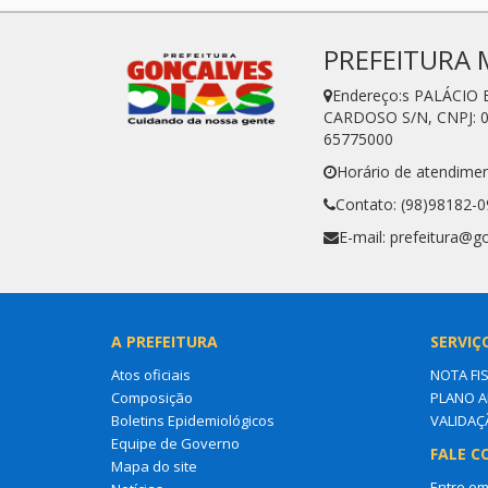
PREFEITURA 
Endereço:s PALÁCIO
CARDOSO S/N, CNPJ: 0
65775000
Horário de atendimen
Contato: (98)98182-
E-mail: prefeitura@g
A PREFEITURA
SERVIÇ
Atos oficiais
NOTA FI
Composição
PLANO A
Boletins Epidemiológicos
VALIDAÇ
Equipe de Governo
FALE C
Mapa do site
Entre em