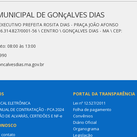
MUNICIPAL DE GONçALVES DIAS
 EXECUTIVO PREFEITA ROSITA DIAS - PRAÇA JOÃO AFONSO
6.314.827/0001-56 \ CENTRO \ GONÇALVES DIAS - MA \ CEP:
to: 08:00 às 13:00
0990
oncalvesdias.ma.gov.br
OS
PORTAL DA TRANSPARÊNCIA
SCAL ELETRÔNICA
Lei nº 12.527/2011
NUAL DE CONTRATAÇÃO - PCA 2024
Folha de pagamento
ÃO DE ALVARÁS, CERTIDÕES E NF-e
Convênios
Diário Oficial
ONOSCO
Organograma
 contato
Legislação