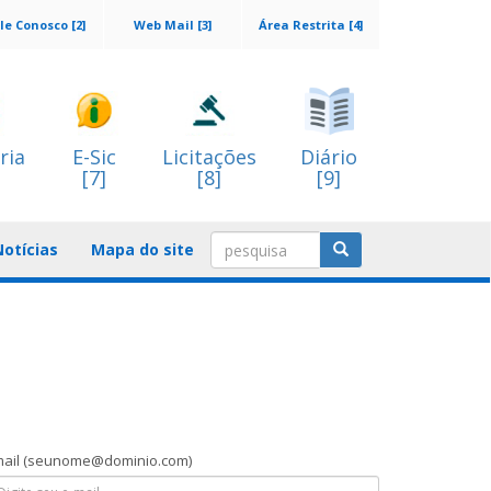
le Conosco [2]
Web Mail [3]
Área Restrita [4]
ria
E-Sic
Licitações
Diário
[7]
[8]
[9]
Notícias
Mapa do site
ail
(seunome@dominio.com)