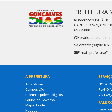
PREFEITURA 
Endereço:s PALÁCIO
CARDOSO S/N, CNPJ: 0
65775000
Horário de atendimen
Contato: (98)98182-
E-mail: prefeitura@g
A PREFEITURA
SERVIÇ
Atos oficiais
NOTA FI
Composição
PLANO A
Boletins Epidemiológicos
VALIDAÇ
Equipe de Governo
FALE C
Mapa do site
Entre em
Notícias