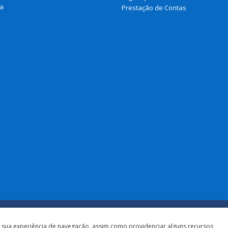
a
Prestação de Contas
a sua experiência de navegação, assim como providenciar alguns recursos