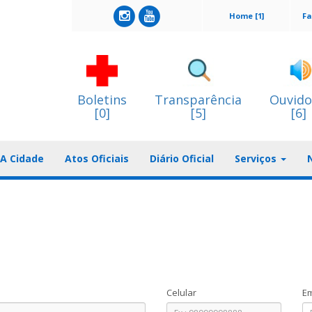
Home [1]
Fa
Boletins
Transparência
Ouvido
[0]
[5]
[6]
A Cidade
Atos Oficiais
Diário Oficial
Serviços
Celular
Em