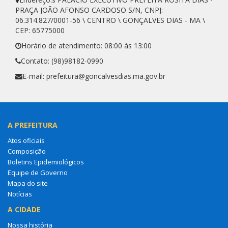
PRAÇA JOÃO AFONSO CARDOSO S/N, CNPJ:
06.314.827/0001-56 \ CENTRO \ GONÇALVES DIAS - MA \
CEP: 65775000
Horário de atendimento: 08:00 às 13:00
Contato: (98)98182-0990
E-mail: prefeitura@goncalvesdias.ma.gov.br
A PREFEITURA
Atos oficiais
Composição
Boletins Epidemiológicos
Equipe de Governo
Mapa do site
Notícias
A CIDADE
Nossa história