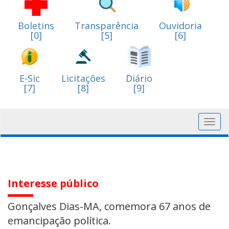
Boletins
Transparência
Ouvidoria
[0]
[5]
[6]
E-Sic
Licitações
Diário
[7]
[8]
[9]
Toggl
navig
Interesse público
Gonçalves Dias-MA, comemora 67 anos de
emancipação política.