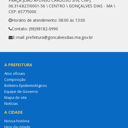
PRAÇA JOÃO AFONSO CARDOSO S/N, CNPJ:
06.314.827/0001-56 \ CENTRO \ GONÇALVES DIAS - MA \
CEP: 65775000
Horário de atendimento: 08:00 às 13:00
Contato: (98)98182-0990
E-mail: prefeitura@goncalvesdias.ma.gov.br
A PREFEITURA
Atos oficiais
Composição
Boletins Epidemiológicos
Equipe de Governo
Mapa do site
Notícias
A CIDADE
Nossa história
Hino da cidade