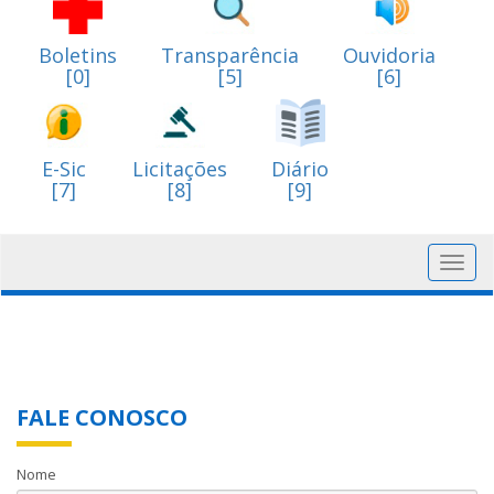
Boletins
Transparência
Ouvidoria
[0]
[5]
[6]
E-Sic
Licitações
Diário
[7]
[8]
[9]
Toggl
navig
FALE CONOSCO
Nome