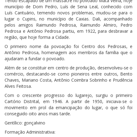
Tendo escapado de um massacre no povoado Mata Velha, hoje
município de Dom Pedro, Luís de Sena Leal, conhecido com
Luís Cantuário, temendo novos problemas, mudou-se para o
lugar o Cupins, no município de Caxias. Dali, acompanhado
pelos amigos Raimundo Pedrosa, Raimundo Almiro, Pedro
Pedrosa e Antônio Pedrosa partiu, em 1922, para desbravar a
região, que hoje forma a Cidade.
O primeiro nome da povoação foi Centro dos Pedrosas, e
Antônio Pedrosa, homenagem aos membros da família que o
ajudaram a fundar o povoado.
Além de se constituir em centro de produção, desenvolveu-se o
comércio, destacando-se como pioneiros entre outros, Bento
Chaves, Mariano Costa, Antônio Coimbra Sobrinho e Prudência
Alves Feitosa.
Com o crescente progresso do lugarejo, surgiu o primeiro
Cartório Distrital, em 1946. A partir de 1950, iniciava-se o
movimento em prol da emancipação do lugar, o que só foi
conseguido oito anos mais tarde.
Gentílico: gonçalvino
Formação Administrativa: