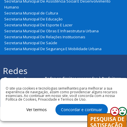
Secretaria Municipal De Assistência Social E Desenvolvimento
Humano
Secretaria Municipal de Cultura
Secretaria Municipal De Educação
Secretaria Municipal De Esporte E Lazer
Secretaria Municipal De Obras E Infraestrutura Urbana
Secretaria Municipal De Relações Institucionais
Secretaria Municipal De Saúde
Secretaria Municipal De Segurança E Mobilidade Urbana
Redes
Sociais
Todos os direitos reservados à Prefeitura
Municipal de Gonçalves Dias
O site usa cookies e tecnologias semelhantes para melhorar a sua
experiência de navegação, assim como providenciar alguns recursos
essenciais. Ao continuar em nosso site, você concorda com a nossa
Política de Cookies, Privacidade e Termos de Uso.
Ver termos
Concordar e continuar