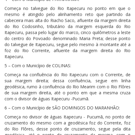
Começa no talvegue do Rio Itapecuru no ponto em que o
mesmo é atingido pelo alinhamento reto que partindo da
cabeceira mais alta do Riacho Saco, afluente da margem direita
do Rio Codosinho, tributário da margem esquerda do Rio
Itapecuru, passa pelo lugar do marco, cinco quilômetros a leste
do centro do Povoado denominado Maria Preta; desse ponto
do talvegue de Itapecuru, segue pelo mesmo à montante até a
foz do Rio Corrente, afluente da margem direita do Rio
Itapecuru.
5 – Com o Município de COLINAS:
Começa na confluência do Rio Itapecuru com o Corrente, de
sua margem direita; dessa confluência, segue em linha
geodésica, rumo à confluência do Rio Mearim com o Rio Flôres
de sua margem direita, até o ponto em que a mesma cruza
com o divisor de águas Itapecuru -Pucumã.
6 – Com o Município de SÃO DOMINGOS DO MARANHÃO:
Começa no divisor de águas Itapecuru - Pucumã, no ponto de
cruzamento do mesmo com a geodésica foz do Corrente, foz
do Rio Flôres, desse ponto de cruzamento, segue pela dita
geodésica, até o ponto de cruzamento da mesma, com o