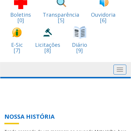
Boletins
Transparência
Ouvidoria
[0]
[5]
[6]
E-Sic
Licitações
Diário
[7]
[8]
[9]
Toggl
navig
NOSSA HISTÓRIA