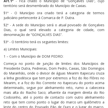
Art.1º
- Fica criado o Município de “Gonçalves Dias”, cujo
território será desmembrado do Município de Caxias.
§1º - O Município ora criado terá a categoria de termos
judiciário pertencente à Comarca de P. Dutra.
§2º - A sede do Município será o atual povoado de Gonçalves
Dias, o qual será elevado a categoria de cidade, com
denominação de “GONÇALVES DIAS”.
§3º - O território terá os seguintes limites:
a) Limites Municipais:
1 – Com o Município de DOM PEDRO:
Começa no ponto de junção de limites dos Municípios de
Presidente Dutra, Pedreiras, Dom Pedro, Caxias, São Domingos
do Maranhão, onde o divisor de águas Mearim Itapecuru cruza
a linha geodésica que tem por extremos a foz do Rio Flôres no
Mearim, e a foz do Rio Corrente no Itapecuru do ponto acima
determinado, segue por alinhamento reto, rumo a cabeceira
mais alta do Riacho Saco; afluente da margem direita do Rio
Codosinho, até o ponto de contacto com outro alinhamento
reto que tem como ponto o lugar do marco um quilômetro a
leste do centro do Povoado Pão de Ouro e o lugar do marco,