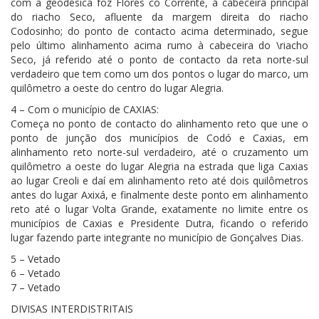
com a geodésica foz Flores co Corrente, à cabeceira principal
do riacho Seco, afluente da margem direita do riacho
Codosinho; do ponto de contacto acima determinado, segue
pelo último alinhamento acima rumo à cabeceira do \riacho
Seco, já referido até o ponto de contacto da reta norte-sul
verdadeiro que tem como um dos pontos o lugar do marco, um
quilômetro a oeste do centro do lugar Alegria.
4 – Com o município de CAXIAS:
Começa no ponto de contacto do alinhamento reto que une o
ponto de junção dos municípios de Codó e Caxias, em
alinhamento reto norte-sul verdadeiro, até o cruzamento um
quilômetro a oeste do lugar Alegria na estrada que liga Caxias
ao lugar Creoli e daí em alinhamento reto até dois quilômetros
antes do lugar Axixá, e finalmente deste ponto em alinhamento
reto até o lugar Volta Grande, exatamente no limite entre os
municípios de Caxias e Presidente Dutra, ficando o referido
lugar fazendo parte integrante no município de Gonçalves Dias.
5 – Vetado
6 – Vetado
7 – Vetado
DIVISAS INTERDISTRITAIS