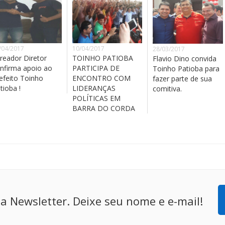
/04/2017
10/04/2017
28/03/2017
reador Diretor
TOINHO PATIOBA
Flavio Dino convida
nfirma apoio ao
PARTICIPA DE
Toinho Patioba para
efeito Toinho
ENCONTRO COM
fazer parte de sua
tioba !
LIDERANÇAS
comitiva.
POLÍTICAS EM
BARRA DO CORDA
a Newsletter. Deixe seu nome e e-mail!