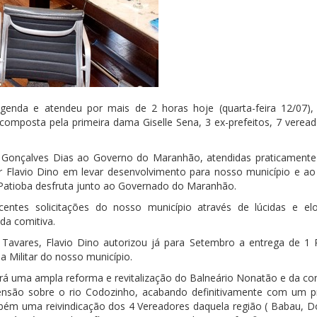
genda e atendeu por mais de 2 horas hoje (quarta-feira 12/07)
composta pela primeira dama Giselle Sena, 3 ex-prefeitos, 7 veread
 de Gonçalves Dias ao Governo do Maranhão, atendidas praticament
r Flavio Dino em levar
desenvolvimento
para nosso município e a
 Patioba desfruta junto ao Governado do Maranhão.
entes solicitações do nosso município através de lúcidas e el
da comitiva.
 Tavares, Flavio Dino autorizou já para Setembro a entrega de 1 P
ia Militar do nosso município.
á uma ampla reforma e revitalização do Balneário Nonatão e da co
nsão sobre o rio Codozinho, acabando definitivamente com um 
também uma reivindicação dos 4 Vereadores daquela região ( Babau, 