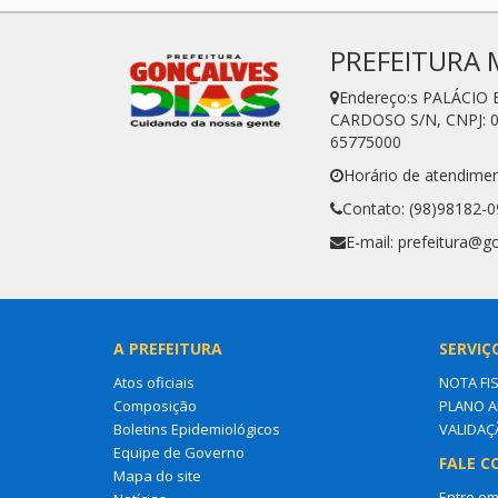
PREFEITURA 
Endereço:s PALÁCIO
CARDOSO S/N, CNPJ: 0
65775000
Horário de atendimen
Contato: (98)98182-
E-mail: prefeitura@g
A PREFEITURA
SERVIÇ
Atos oficiais
NOTA FI
Composição
PLANO A
Boletins Epidemiológicos
VALIDAÇ
Equipe de Governo
FALE C
Mapa do site
Entre em