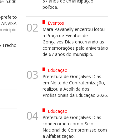
67 anos de emancipação
de 5.000
política.
-prefeito
Eventos
a ANVISA
02
Mara Pavanelly encerrou lotou
unicípio
a Praça de Eventos de
Gonçalves Dias encerrando as
o Trecho
comemorações pelo aniversário
de 67 anos do município.
Educação
03
Prefeitura de Gonçalves Dias
em Noite de Confraternização,
realizou a Acolhida dos
Profissionais da Educação 2026.
Educação
04
Prefeitura de Gonçalves Dias
condecorada com o Selo
Nacional de Compromisso com
a Alfabetização.