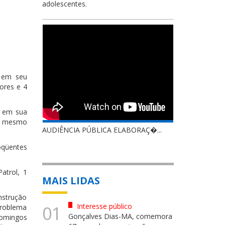
adolescentes.
, em seu
ores e 4
e em sua
o mesmo
AUDIÊNCIA PÚBLICA ELABORAÇ�...
oqüentes
atrol, 1
MAIS LIDAS
nstrução
Interesse público
01
problema
Gonçalves Dias-MA, comemora
Domingos