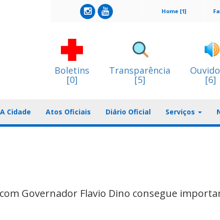
Home [1]
Fa
Boletins
Transparência
Ouvido
[0]
[5]
[6]
A Cidade
Atos Oficiais
Diário Oficial
Serviços
 com Governador Flavio Dino consegue importa