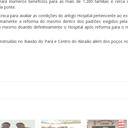
trará inúmeros benefícios para as mais de 1.200 famílias e cerca 
la ponte.
cnica para avaliar as condições do antigo Hospital pertencente ao ex
etamente a reforma do mesmo dentro dos padrões exigidos pel
ra o mesmo doando definitivamente o Hospital após reforma para o m
onstruídas no Baixão do Pará e Centro do Abraão além dos poços n