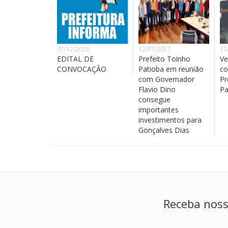
07/12/2018
12/07/2017
17
EDITAL DE
Prefeito Toinho
Ve
CONVOCAÇÃO
Patioba em reunião
co
com Governador
Pr
Flavio Dino
Pa
consegue
importantes
investimentos para
Gonçalves Dias
Receba noss