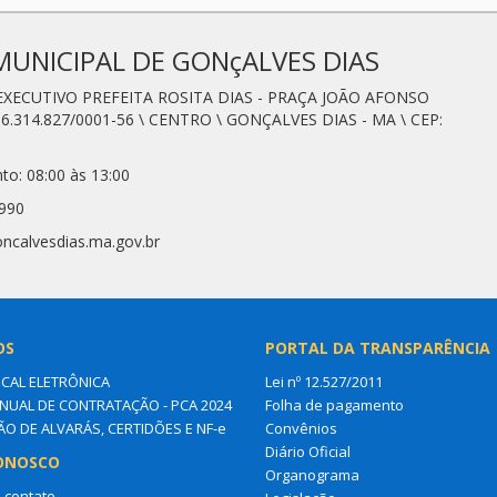
MUNICIPAL DE GONçALVES DIAS
 EXECUTIVO PREFEITA ROSITA DIAS - PRAÇA JOÃO AFONSO
6.314.827/0001-56 \ CENTRO \ GONÇALVES DIAS - MA \ CEP:
to: 08:00 às 13:00
0990
oncalvesdias.ma.gov.br
OS
PORTAL DA TRANSPARÊNCIA
SCAL ELETRÔNICA
Lei nº 12.527/2011
NUAL DE CONTRATAÇÃO - PCA 2024
Folha de pagamento
ÃO DE ALVARÁS, CERTIDÕES E NF-e
Convênios
Diário Oficial
ONOSCO
Organograma
 contato