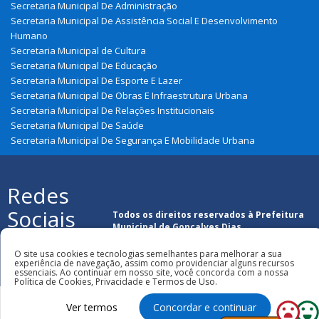
Secretaria Municipal De Administração
Secretaria Municipal De Assistência Social E Desenvolvimento
Humano
Secretaria Municipal de Cultura
Secretaria Municipal De Educação
Secretaria Municipal De Esporte E Lazer
Secretaria Municipal De Obras E Infraestrutura Urbana
Secretaria Municipal De Relações Institucionais
Secretaria Municipal De Saúde
Secretaria Municipal De Segurança E Mobilidade Urbana
Redes
Sociais
Todos os direitos reservados à Prefeitura
Municipal de Gonçalves Dias
O site usa cookies e tecnologias semelhantes para melhorar a sua
experiência de navegação, assim como providenciar alguns recursos
essenciais. Ao continuar em nosso site, você concorda com a nossa
Política de Cookies, Privacidade e Termos de Uso.
Ver termos
Concordar e continuar