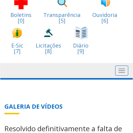
Boletins
Transparência
Ouvidoria
[0]
[5]
[6]
E-Sic
Licitações
Diário
[7]
[8]
[9]
Toggl
navig
GALERIA DE VÍDEOS
Resolvido definitivamente a falta de